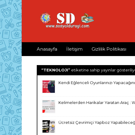
Anasayfa
İletişim
Gizlilik Politikası
TEKNOLOJI
etiketine sahip yayınlar gösteriliy
Kendi Eğlenceli Oyunlarınızı Yapacağını
Kelimelerden Harikalar Yaratan Araç : 
Ücretsiz Çevrimiçi Yapboz Yapabileceği