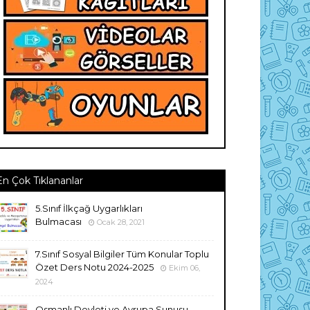
En Çok Tıklananlar
5.Sınıf İlkçağ Uygarlıkları
Bulmacası
Ocak 28, 2021
7.Sınıf Sosyal Bilgiler Tüm Konular Toplu
Özet Ders Notu 2024-2025
Ekim 06,
2024
Osmanlı Devleti ve Avrupa Sunusu