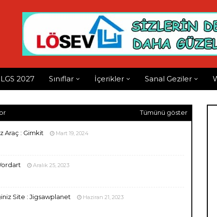
LGS 2027
Sınıflar
İçerikler
Sanal Geziler
W
or
Tümünü göster
z Araç : Gimkit
Mart 19, 2024
Wordart
Aralık 25, 2023
niz Site : Jigsawplanet
Haziran 21, 2023