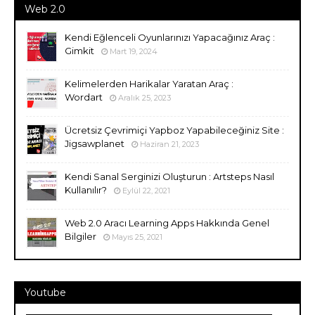
Web 2.0
Kendi Eğlenceli Oyunlarınızı Yapacağınız Araç :
Gimkit
Mart 19, 2024
Kelimelerden Harikalar Yaratan Araç :
Wordart
Aralık 25, 2023
Ücretsiz Çevrimiçi Yapboz Yapabileceğiniz Site :
Jigsawplanet
Haziran 21, 2023
Kendi Sanal Serginizi Oluşturun : Artsteps Nasıl
Kullanılır?
Eylül 22, 2021
Web 2.0 Aracı Learning Apps Hakkında Genel
Bilgiler
Mayıs 25, 2021
Youtube