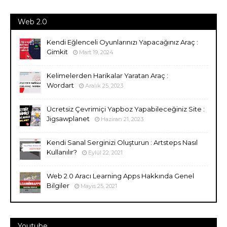
Web 2.0
Kendi Eğlenceli Oyunlarınızı Yapacağınız Araç :
Gimkit
Mart 19, 2024
Kelimelerden Harikalar Yaratan Araç :
Wordart
Aralık 25, 2023
Ücretsiz Çevrimiçi Yapboz Yapabileceğiniz Site :
Jigsawplanet
Haziran 21, 2023
Kendi Sanal Serginizi Oluşturun : Artsteps Nasıl
Kullanılır?
Eylül 22, 2021
Web 2.0 Aracı Learning Apps Hakkında Genel
Bilgiler
Mayıs 25, 2021
Youtube