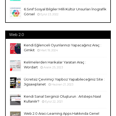
6.Sınıf Sosyal Bilgiler Milli Kültür Unsurları İnografik
Görsel
Eylül 23, 2022
Web 2.0
Kendi Eğlenceli Oyunlarınızı Yapacağınız Araç :
Gimkit
Mart 19, 2024
Kelimelerden Harikalar Yaratan Araç :
Wordart
Aralık 25, 2023
Ücretsiz Çevrimiçi Yapboz Yapabileceğiniz Site :
Jigsawplanet
Haziran 21, 2023
Kendi Sanal Serginizi Oluşturun : Artsteps Nasıl
Kullanılır?
Eylül 22, 2021
Web 2.0 Aracı Learning Apps Hakkında Genel