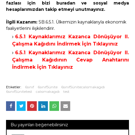
fazlası için bizi buradan ve sosyal medya
hesaplarımızdan takip etmeyi unutmayınız.
İlgili Kazanım:
SB.6.5.1. Ülkemizin kaynaklarıyla ekonomik
faaliyetlerini ilişkilendirir.
6.5.1 Kaynaklarımız Kazanca Dönüşüyor II.
Çalışma Kağıdını İndirmek İçin Tıklayınız
6.5.1 Kaynaklarımız Kazanca Dönüşüyor II.
Çalışma Kağıdının Cevap Anahtarını
İndirmek İçin Tıklayınız
Etiketler:
6sınıf
6sınıf5ünite
6sınıf5ünitecalısmakagıdı
6sınıf5ünitetest
calısmakagıdı
test
Bu yayınları beğenebilirsiniz