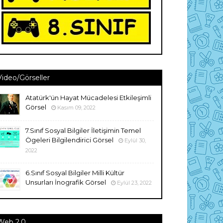
Video/Görseller
Atatürk'ün Hayat Mücadelesi Etkileşimli
Görsel
Kasım 09, 2022
7.Sınıf Sosyal Bilgiler İletişimin Temel
Ögeleri Bilgilendirici Görsel
Eylül 30,
2022
6.Sınıf Sosyal Bilgiler Milli Kültür
Unsurları İnografik Görsel
Eylül 23, 2022
Web 2.0