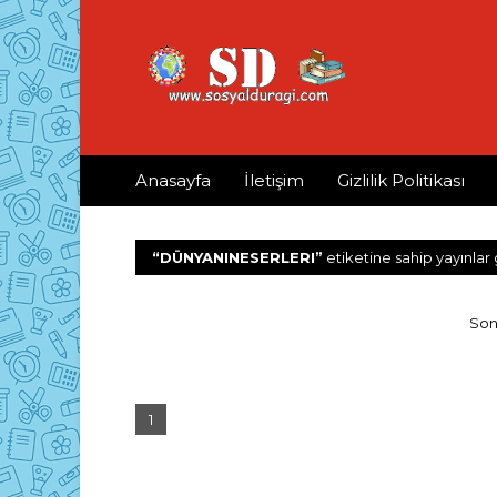
Anasayfa
İletişim
Gizlilik Politikası
DÜNYANINESERLERI
etiketine sahip yayınlar 
Son
1