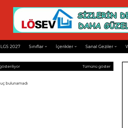
LGS 2027
Sınıflar
İçerikler
Sanal Geziler
W
gösteriliyor
Tümünü göster
uç bulunamadı