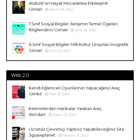
Atatürk'ün Hayat Mücadelesi Etkileşimli
Görsel
Kasım 09, 2022
7.Sınıf Sosyal Bilgiler İletişimin Temel Ögeleri
Bilgilendirici Görsel
Eylül 30, 2022
6.Sınıf Sosyal Bilgiler Milli Kültür Unsurları İnografik
Görsel
Eylül 23, 2022
Web 2.0
Kendi Eğlenceli Oyunlarınızı Yapacağınız Araç :
Gimkit
Mart 19, 2024
Kelimelerden Harikalar Yaratan Araç :
Wordart
Aralık 25, 2023
Ücretsiz Çevrimiçi Yapboz Yapabileceğiniz Site :
Jigsawplanet
Haziran 21, 2023