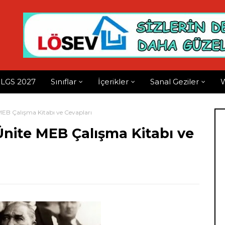
LGS 2027
Sınıflar
İçerikler
Sanal Geziler
W
e MEB Çalışma Kitabı ve Cevapları
5.Ünite MEB Çalışma Kitabı ve