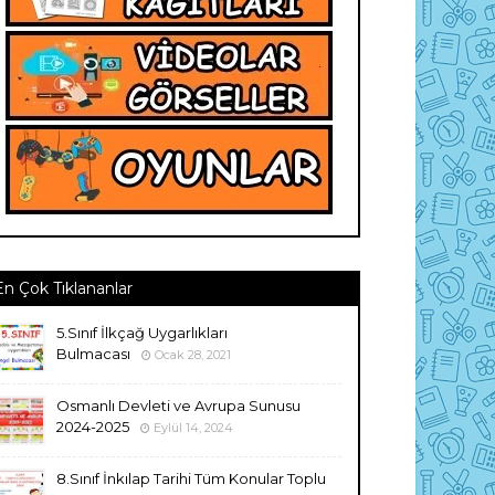
En Çok Tıklananlar
5.Sınıf İlkçağ Uygarlıkları
Bulmacası
Ocak 28, 2021
Osmanlı Devleti ve Avrupa Sunusu
2024-2025
Eylül 14, 2024
8.Sınıf İnkılap Tarihi Tüm Konular Toplu