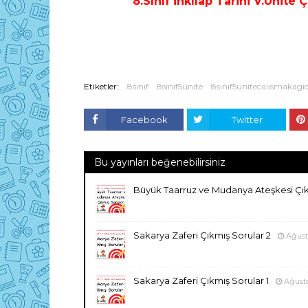
8.Sınıf İnkılap Tarihi V.Ünite 
Etiketler:
8sınıf
8sınıf5ünite
8sınıf5ünitecalısmakagıd
Facebook
Twitter
Bu yayınları beğenebilirsiniz
Büyük Taarruz ve Mudanya Ateşkesi Çı
Sakarya Zaferi Çıkmış Sorular 2
Ağust
Sakarya Zaferi Çıkmış Sorular 1
Ağusto