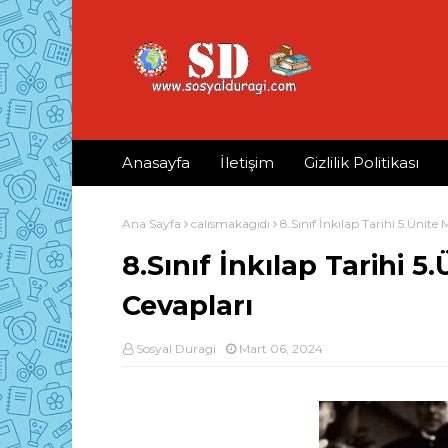
Anasayfa
İletişim
Gizlilik Politikası
Ana Sayfa
calısmakagıdı
8.Sınıf İnkılap Tarihi 5.Ünit
8.Sınıf İnkılap Tarihi 
Cevapları
Sosyal Duragi
Mart 06, 2024