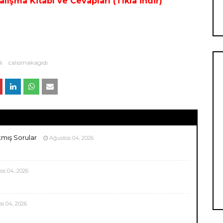
Çalışma Kitabı ve Cevapları (Tıkla İndir)
ı
calısmakagıdı
kmış Sorular
Ağustos 04, 2026
os 04, 2026
s 04, 2026