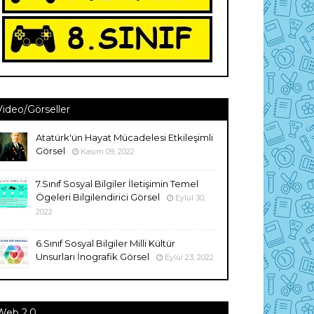
Video/Görseller
Atatürk'ün Hayat Mücadelesi Etkileşimli
Görsel
Kasım 09, 2022
7.Sınıf Sosyal Bilgiler İletişimin Temel
Ögeleri Bilgilendirici Görsel
Eylül 30,
2022
6.Sınıf Sosyal Bilgiler Milli Kültür
Unsurları İnografik Görsel
Eylül 23, 2022
Web 2.0