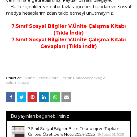
verimli hale getirebilirsiniz. Faydalı olması dileğiyle.
Bu tür içerikler ve daha fazlası için bizi buradan ve sosyal
medya hesaplarımızdan takip etmeyi unutmayınız.
7.Sınıf Sosyal Bilgiler V.Ünite Çalışma Kitabı
(Tıkla İndir)
7.Sınıf Sosyal Bilgiler V.Ünite Çalışma Kitabı
Cevapları (Tıkla İndir)
Etiketler:
7sınıf
7sınıf5ünite
7sınıf5ünitecalısmakagıdı
calısmakagıdı
Bu yayınları beğenebilirsiniz
7.Sınıf Sosyal Bilgiler Bilim, Teknoloji ve Toplum
Ünitesi Özet Ders Notu 2024-2025
Şubat 01, 2025