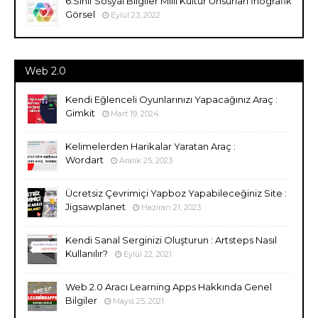
6.Sınıf Sosyal Bilgiler Milli Kültür Unsurları İnografik
Görsel
Eylül 23, 2022
Web 2.0
Kendi Eğlenceli Oyunlarınızı Yapacağınız Araç :
Gimkit
Mart 19, 2024
Kelimelerden Harikalar Yaratan Araç :
Wordart
Aralık 25, 2023
Ücretsiz Çevrimiçi Yapboz Yapabileceğiniz Site :
Jigsawplanet
Haziran 21, 2023
Kendi Sanal Serginizi Oluşturun : Artsteps Nasıl
Kullanılır?
Eylül 22, 2021
Web 2.0 Aracı Learning Apps Hakkında Genel
Bilgiler
Mayıs 25, 2021