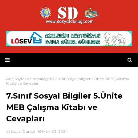
Ana Sayfa
calısmakagıdı
7.Sınıf Sosyal Bilgiler 5.Ünite MEB Çalışma
Kitabı ve Cevapları
7.Sınıf Sosyal Bilgiler 5.Ünite
MEB Çalışma Kitabı ve
Cevapları
Sosyal Duragi
Mart 05, 2024