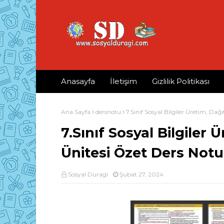
Anasayfa
İletişim
Gizlilik Politikası
Ana Sayfa
dersnotu
7.Sınıf Sosyal Bilgiler Üretim, D
7.Sınıf Sosyal Bilgiler
Ünitesi Özet Ders Not
Sosyal Duragi
Şubat 27, 2024