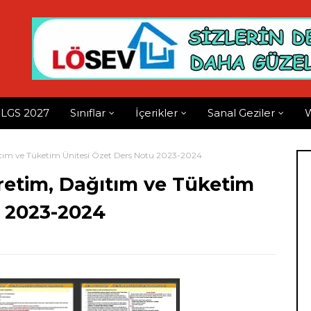
LGS 2027
Sınıflar
İçerikler
Sanal Geziler
W
ağıtım ve Tüketim Ünitesi Özet Ders Notu 2023-2024
 Üretim, Dağıtım ve Tüketim
u 2023-2024