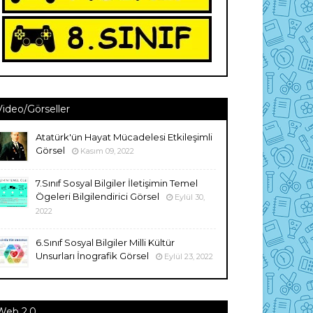
Video/Görseller
Atatürk'ün Hayat Mücadelesi Etkileşimli
Görsel
Kasım 09, 2022
7.Sınıf Sosyal Bilgiler İletişimin Temel
Ögeleri Bilgilendirici Görsel
Eylül 30,
2022
6.Sınıf Sosyal Bilgiler Milli Kültür
Unsurları İnografik Görsel
Eylül 23, 2022
Web 2.0