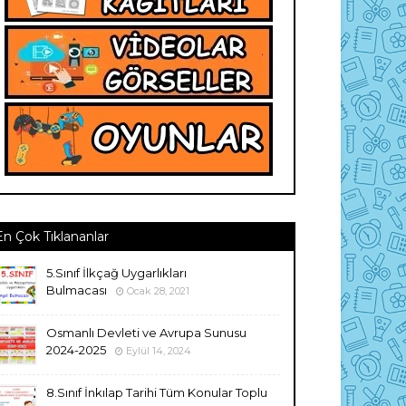
En Çok Tıklananlar
5.Sınıf İlkçağ Uygarlıkları
Bulmacası
Ocak 28, 2021
Osmanlı Devleti ve Avrupa Sunusu
2024-2025
Eylül 14, 2024
8.Sınıf İnkılap Tarihi Tüm Konular Toplu