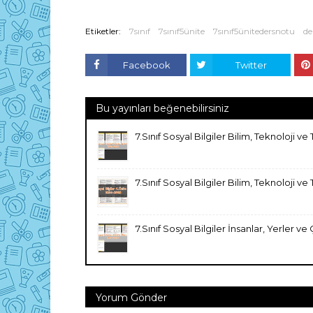
Etiketler:
7sınıf
7sınıf5ünite
7sınıf5ünitedersnotu
de
Facebook
Twitter
Bu yayınları beğenebilirsiniz
7.Sınıf Sosyal Bilgiler Bilim, Teknoloji
7.Sınıf Sosyal Bilgiler Bilim, Teknoloji 
7.Sınıf Sosyal Bilgiler İnsanlar, Yerler
Yorum Gönder