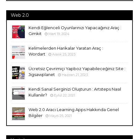
Web 2.0
Kendi Eğlenceli Oyunlarınızı Yapacağınız Araç :
Gimkit
Mart 19, 2024
Kelimelerden Harikalar Yaratan Araç :
Wordart
Aralık 25, 2023
Ücretsiz Çevrimiçi Yapboz Yapabileceğiniz Site :
Jigsawplanet
Haziran 21, 2023
Kendi Sanal Serginizi Oluşturun : Artsteps Nasıl
Kullanılır?
Eylül 22, 2021
Web 2.0 Aracı Learning Apps Hakkında Genel
Bilgiler
Mayıs 25, 2021