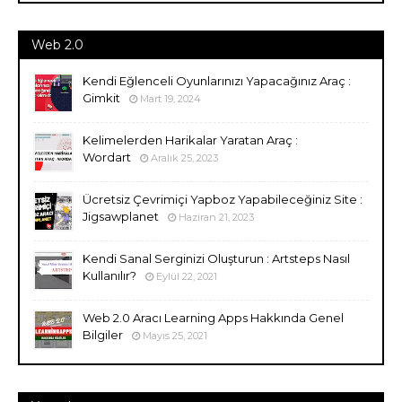
Web 2.0
Kendi Eğlenceli Oyunlarınızı Yapacağınız Araç :
Gimkit
Mart 19, 2024
Kelimelerden Harikalar Yaratan Araç :
Wordart
Aralık 25, 2023
Ücretsiz Çevrimiçi Yapboz Yapabileceğiniz Site :
Jigsawplanet
Haziran 21, 2023
Kendi Sanal Serginizi Oluşturun : Artsteps Nasıl
Kullanılır?
Eylül 22, 2021
Web 2.0 Aracı Learning Apps Hakkında Genel
Bilgiler
Mayıs 25, 2021