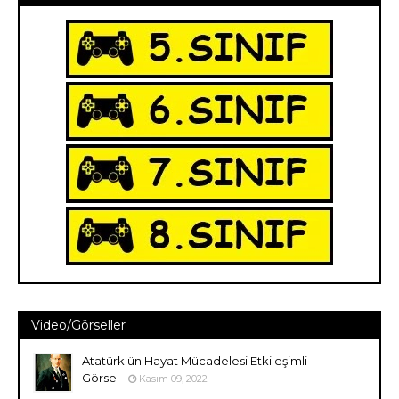
Video/Görseller
Atatürk'ün Hayat Mücadelesi Etkileşimli
Görsel
Kasım 09, 2022