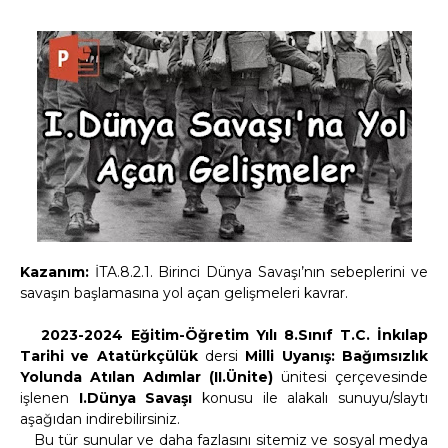
Kazanım:
İTA.8.2.1. Birinci Dünya Savaşı’nın sebeplerini ve
savaşın başlamasına yol açan gelişmeleri kavrar.
2023-2024 Eğitim-Öğretim Yılı 8.Sınıf T.C. İnkılap
Tarihi ve Atatürkçülük
dersi
Milli Uyanış: Bağımsızlık
Yolunda Atılan Adımlar (II.Ünite)
ünitesi çerçevesinde
işlenen
I.Dünya Savaşı
konusu ile alakalı sunuyu/slaytı
aşağıdan indirebilirsiniz.
Bu tür sunular ve daha fazlasını sitemiz ve sosyal medya