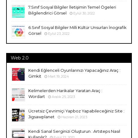
7.Sınıf Sosyal Bilgiler İletişimin Temel Ögeleri
Bilgilendirici Görsel
Eylül 30, 2022
6.Sınıf Sosyal Bilgiler Milli Kültür Unsurları İnografik
Görsel
Eylül 23, 2022
Web 2.0
Kendi Eğlenceli Oyunlarınızı Yapacağınız Araç :
Gimkit
Mart 19, 2024
Kelimelerden Harikalar Yaratan Araç :
Wordart
Aralık 25, 2023
Ücretsiz Çevrimiçi Yapboz Yapabileceğiniz Site :
Jigsawplanet
Haziran 21, 2023
Kendi Sanal Serginizi Oluşturun : Artsteps Nasıl
Kullanılır?
Eylül 22, 2021