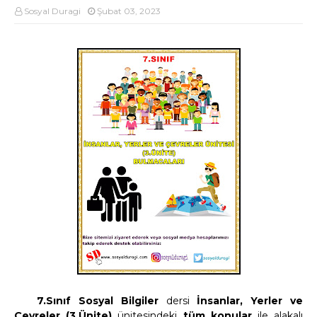
Sosyal Duragi
Şubat 03, 2023
7.Sınıf Sosyal Bilgiler
dersi
İnsanlar, Yerler ve
Çevreler (3.Ünite)
ünitesindeki
tüm konular
ile alakalı