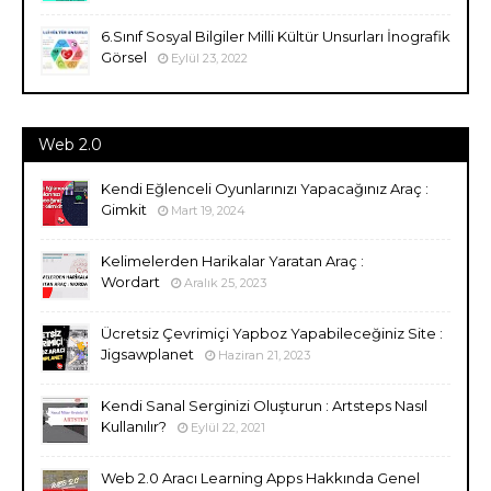
6.Sınıf Sosyal Bilgiler Milli Kültür Unsurları İnografik
Görsel
Eylül 23, 2022
Web 2.0
Kendi Eğlenceli Oyunlarınızı Yapacağınız Araç :
Gimkit
Mart 19, 2024
Kelimelerden Harikalar Yaratan Araç :
Wordart
Aralık 25, 2023
Ücretsiz Çevrimiçi Yapboz Yapabileceğiniz Site :
Jigsawplanet
Haziran 21, 2023
Kendi Sanal Serginizi Oluşturun : Artsteps Nasıl
Kullanılır?
Eylül 22, 2021
Web 2.0 Aracı Learning Apps Hakkında Genel