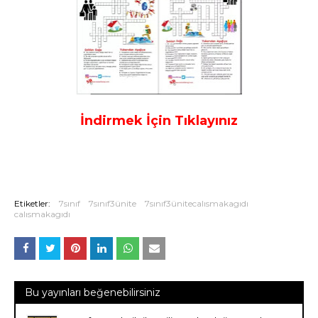
İndirmek İçin Tıklayınız
Etiketler:
7sınıf
7sınıf3ünite
7sınıf3ünitecalısmakagıdı
calısmakagıdı
Bu yayınları beğenebilirsiniz