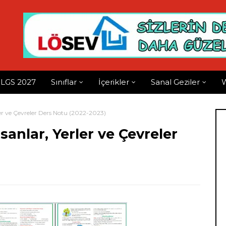
LGS 2027
Sınıflar
İçerikler
Sanal Geziler
W
erler ve Çevreler Ders Notu (2022-2023)
nsanlar, Yerler ve Çevreler