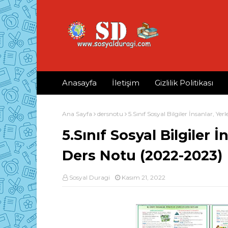
Anasayfa
İletişim
Gizlilik Politikası
Ana Sayfa
dersnotu
5.Sınıf Sosyal Bilgiler İnsanlar, Y
5.Sınıf Sosyal Bilgiler İ
Ders Notu (2022-2023)
Sosyal Duragi
Kasım 21, 2022