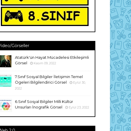
Video/Görseller
Atatürk'ün Hayat Mücadelesi Etkileşimli
Görsel
Kasım 09, 2022
7.Sınıf Sosyal Bilgiler İletişimin Temel
Ögeleri Bilgilendirici Görsel
Eylül 30,
2022
6.Sınıf Sosyal Bilgiler Milli Kültür
Unsurları İnografik Görsel
Eylül 23, 2022
Web 2.0