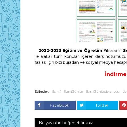
2022-2023 Eğitim ve Öğretim Yılı
5.Sınıf
S
ile alakalı tüm konuları içeren ders notumuzu a
fazlası için bizi buradan ve sosyal medya hesa
İndirmek
Etiketler:
5sınıf
5sınıf3ünite
5sınıf3ünitedersnotu
de
Facebook
Twitter
Bu yayınları beğenebilirsiniz