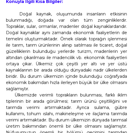
Konuyla İlgili Kısa Bilgiler:
Doğal kaynak, oluşumunda insanların etkisinin
bulunmadığı, doğada var olan tüm zenginliklerdir.
Topraklar, sular, ormanlar, madenler doğal kaynaklardandır.
Doğal kaynaklar aynı zamanda ekonomik faaliyetlerin de
temelini oluşturmaktadır. Örnek olarak toprağın işlenmesi
ile tarım, tarım ürünlerinin alınıp satılması ile ticaret, doğal
güzelliklerin bulunduğu yerlerde turizm, madenlerin yer
altından çıkarılması ile madencilik vb. ekonomik faaliyetleri
ortaya çıkar. Ülkemiz çok çeşitli yer altı ve yer üstü
kaynaklarının bir arada olduğu dünyadaki nadir ülkelerden
biridir. Bu durum ülkemizin içinde bulunduğu coğrafyada
ekonomik bakımdan hızla ilerleyen büyük bir ülke olmasını
sağlamıştır.
Ülkemizde verimli toprakların bulunması, farklı iklim
tiplerinin bir arada görülmesi; tarım ürünü çeşitliliğini ve
tarımda verimi artırmaktadır. Ayrıca sulama, gübre
kullanımı, tohum ıslahı, makineleşme ve ilaçlama tarımda
verimi artırmaktadır. Bu durum ülkemizin dünyada tarımsal
üretim bakımından önemli bir ülke olmasını sağlamıştır.
Nüfusumuzun önemli bir bölümü geçimini tarımdan