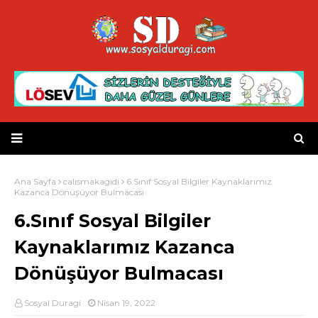
Ana Sayfa
calısmakagıdı
6.Sınıf Sosyal Bilgiler Kaynaklarımız
Kazanca Dönüşüyor Bulmacası
6.Sınıf Sosyal Bilgiler
Kaynaklarımız Kazanca
Dönüşüyor Bulmacası
Sosyal Duragi
Nisan 19, 2022