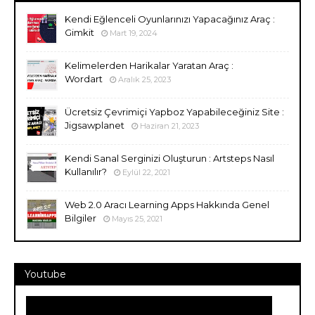
Kendi Eğlenceli Oyunlarınızı Yapacağınız Araç :
Gimkit
Mart 19, 2024
Kelimelerden Harikalar Yaratan Araç :
Wordart
Aralık 25, 2023
Ücretsiz Çevrimiçi Yapboz Yapabileceğiniz Site :
Jigsawplanet
Haziran 21, 2023
Kendi Sanal Serginizi Oluşturun : Artsteps Nasıl
Kullanılır?
Eylül 22, 2021
Web 2.0 Aracı Learning Apps Hakkında Genel
Bilgiler
Mayıs 25, 2021
Youtube