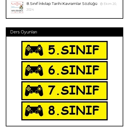
8.Sınıf İnkılap Tarihi Kavramlar Sözlüğü
Ekim 20,
2024
Ders Oyunları