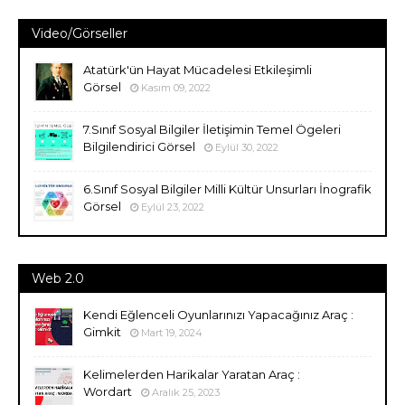
Video/Görseller
Atatürk'ün Hayat Mücadelesi Etkileşimli
Görsel
Kasım 09, 2022
7.Sınıf Sosyal Bilgiler İletişimin Temel Ögeleri
Bilgilendirici Görsel
Eylül 30, 2022
6.Sınıf Sosyal Bilgiler Milli Kültür Unsurları İnografik
Görsel
Eylül 23, 2022
Web 2.0
Kendi Eğlenceli Oyunlarınızı Yapacağınız Araç :
Gimkit
Mart 19, 2024
Kelimelerden Harikalar Yaratan Araç :
Wordart
Aralık 25, 2023