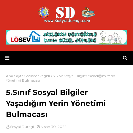
Ana Sayfa
calısmakagıdı
5.Sınıf Sosyal Bilgiler Yaşadığım Yerin
Yönetimi Bulmacası
5.Sınıf Sosyal Bilgiler
Yaşadığım Yerin Yönetimi
Bulmacası
Sosyal Duragi
Nisan 30, 2022