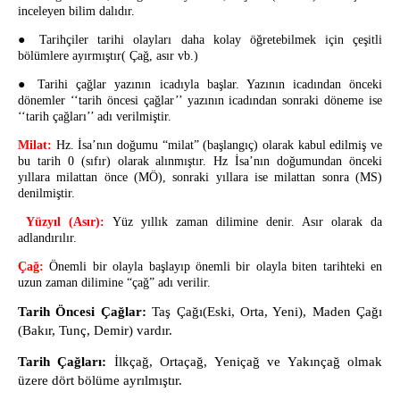
inceleyen bilim dalıdır.
● Tarihçiler tarihi olayları daha kolay öğretebilmek için çeşitli
bölümlere ayırmıştır( Çağ, asır vb.)
● Tarihi çağlar yazının icadıyla başlar. Yazının icadından önceki
dönemler ‘‘tarih öncesi çağlar’’ yazının icadından sonraki döneme ise
‘‘tarih çağları’’ adı verilmiştir.
Milat:
Hz. İsa’nın doğumu “milat” (başlangıç) olarak kabul edilmiş ve
bu tarih 0 (sıfır) olarak alınmıştır. Hz İsa’nın doğumundan önceki
yıllara milattan önce (MÖ), sonraki yıllara ise milattan sonra (MS)
denilmiştir.
Yüzyıl (Asır):
Yüz yıllık zaman dilimine denir. Asır olarak da
adlandırılır.
Çağ:
Önemli bir olayla başlayıp önemli bir olayla biten tarihteki en
uzun zaman dilimine “çağ” adı verilir.
Tarih Öncesi Çağlar:
Taş Çağı(Eski, Orta, Yeni), Maden Çağı
(Bakır, Tunç, Demir) vardır.
Tarih Çağları:
İlkçağ, Ortaçağ, Yeniçağ ve Yakınçağ olmak
üzere dört bölüme ayrılmıştır.