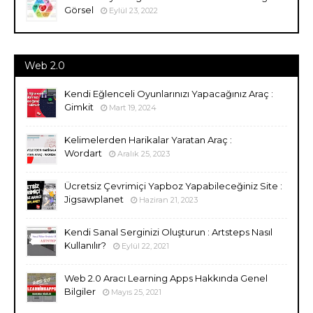
Görsel
Eylül 23, 2022
Web 2.0
Kendi Eğlenceli Oyunlarınızı Yapacağınız Araç :
Gimkit
Mart 19, 2024
Kelimelerden Harikalar Yaratan Araç :
Wordart
Aralık 25, 2023
Ücretsiz Çevrimiçi Yapboz Yapabileceğiniz Site :
Jigsawplanet
Haziran 21, 2023
Kendi Sanal Serginizi Oluşturun : Artsteps Nasıl
Kullanılır?
Eylül 22, 2021
Web 2.0 Aracı Learning Apps Hakkında Genel
Bilgiler
Mayıs 25, 2021