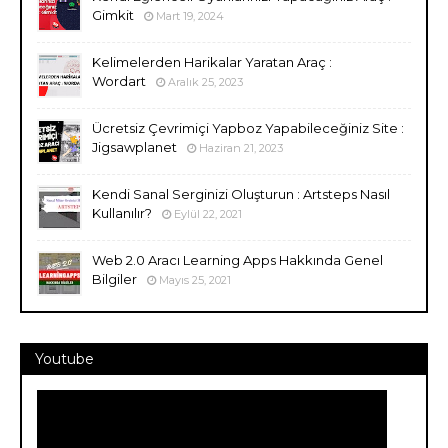
Gimkit
Mart 19, 2024
Kelimelerden Harikalar Yaratan Araç :
Wordart
Aralık 25, 2023
Ücretsiz Çevrimiçi Yapboz Yapabileceğiniz Site :
Jigsawplanet
Haziran 21, 2023
Kendi Sanal Serginizi Oluşturun : Artsteps Nasıl
Kullanılır?
Eylül 22, 2021
Web 2.0 Aracı Learning Apps Hakkında Genel
Bilgiler
Mayıs 25, 2021
Youtube