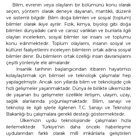
Bilim, evrenin veya olayların bir bölümünü konu olarak
seçen, yöntem olarak deneye dayanan, mantıklı, düzenli
ve sistemli bilgidir. Bilim doğa bilimleri ve sosyal (toplum)
bilimler olarak ikiye ayrılır. Fizik, kimya, biyoloji gibi doğa
bilimleri dünyadaki canlı ve cansız varlıkları ve bunlarla ilgili
olayları incelerken, sosyal bilimler ise insanı ve toplumu
konu edinmektedir. Toplum olaylarını, insanın sosyal ve
kültürel faaliyetlerini inceleyen bilimlerin ortak adına sosyal
bilimler denir. Bu bilimlerin ortak özelliği insan davranışlarını
çeşitli yönleriyle ele almalarıdır.
İnsanlık tarihinin başlangıcından itibaren hayatımızı
kolaylaştırmak için bilimsel ve teknolojik çalışmalar hep
yapılagelmiştir. Ancak son yıllarda bilim ve teknolojide çok
hızlı gelişmeler yaşanmaktadır. Dünya ile birlikte ülkemizde
de yaşanan bu gelişmeler özellikle iletişim, ulaşım, uzay,
sağlık alanlarında yoğunlaşmaktadır. Bilim, sanayi ve
teknoloji ile ilgili işlerle ilgilenen T.C. Sanayi ve Teknoloji
Bakanlığı bu çalışmalara gerekli desteği göstermektedir.
Ülkemizin uydu teknolojisinde çalışmaları hızla
ilerlemektedir. Türkiye’nin daha önceki haberleşme
uydularından farklı olarak millî imkânlarla geliştirilen