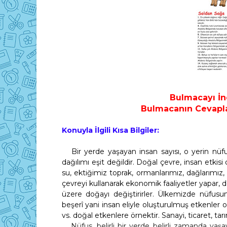
Bulmacayı İn
Bulmacanın Cevaplar
Konuyla İlgili Kısa Bilgiler:
Bir yerde yaşayan insan sayısı, o yerin nüf
dağılımı eşit değildir. Doğal çevre, insan etk
su, ektiğimiz toprak, ormanlarımız, dağlarımız,
çevreyi kullanarak ekonomik faaliyetler yapar, 
üzere doğayı değiştirirler. Ülkemizde nüfusun 
beşerî yani insan eliyle oluşturulmuş etkenler olm
vs. doğal etkenlere örnektir. Sanayi, ticaret, tar
Nüfus, belirli bir yerde belirli zamanda yaşay