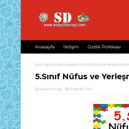
Anasayfa
İletişim
Gizlilik Politikası
Ana Sayfa
calısmakagıdı
5.Sınıf Nüfus ve Yerleşme Bu
5.Sınıf Nüfus ve Yerle
Sosyal Duragi
Ocak 28, 2021