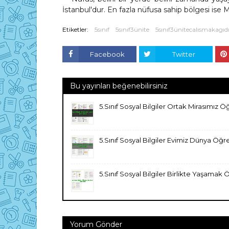
İstanbul'dur. En fazla nüfusa sahip bölgesi ise
Etiketler:
5sınıf
5sınıf3ünite
5sınıf3ünitecalısmakagıd
Facebook
Twitter
Bu yayınları beğenebilirsiniz
5.Sınıf Sosyal Bilgiler Ortak Mirasımız
5.Sınıf Sosyal Bilgiler Evimiz Dünya Ö
5.Sınıf Sosyal Bilgiler Birlikte Yaşama
Yorum Gönder