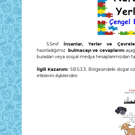
5.Sınıf
İnsanlar, Yerler ve Çevrele
hazırladığımız
bulmacayı ve cevaplarını
aşağı
buradan veya sosyal medya hesaplarımızdan ta
İlgili Kazanım:
SB.5.3.3. Bölgesindeki doğal öze
etkilerini ilişkilendirir.