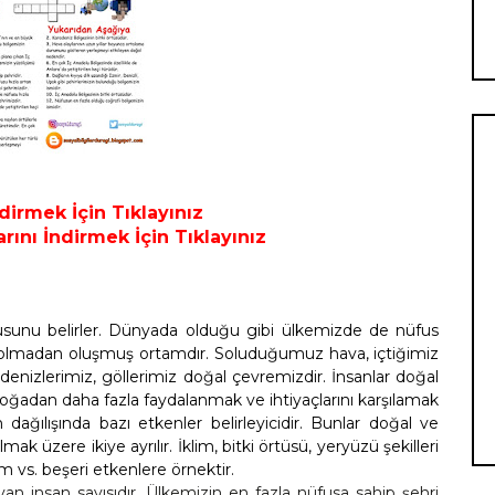
dirmek İçin Tıklayınız
ını İndirmek İçin Tıklayınız
usunu belirler. Dünyada olduğu gibi ülkemizde de nüfus
isi olmadan oluşmuş ortamdır. Soluduğumuz hava, içtiğimiz
 denizlerimiz, göllerimiz doğal çevremizdir. İnsanlar doğal
doğadan daha fazla faydalanmak ve ihtiyaçlarını karşılamak
dağılışında bazı etkenler belirleyicidir. Bunlar doğal ve
ak üzere ikiye ayrılır. İklim, bitki örtüsü, yeryüzü şekilleri
ım vs. beşeri etkenlere örnektir.
an insan sayısıdır. Ülkemizin en fazla nüfusa sahip şehri