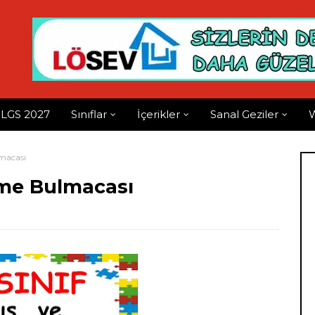
LGS 2027
Sınıflar
İçerikler
Sanal Geziler
W
lmacası
şme Bulmacası